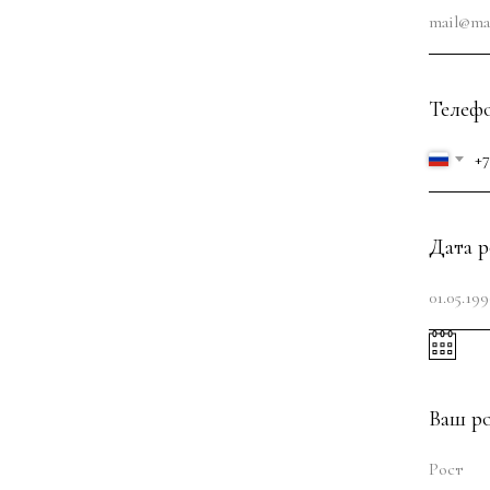
Телеф
+7
Дата 
Ваш р