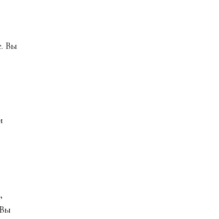
. Вы
и
,
 Вы