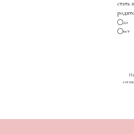
стать 
родите
да
нет
На
согла