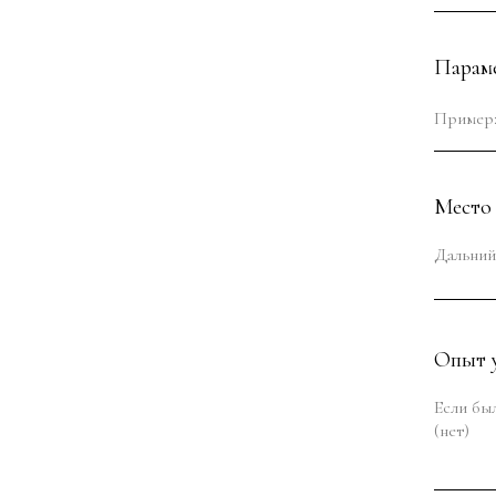
Парам
Место
Опыт у