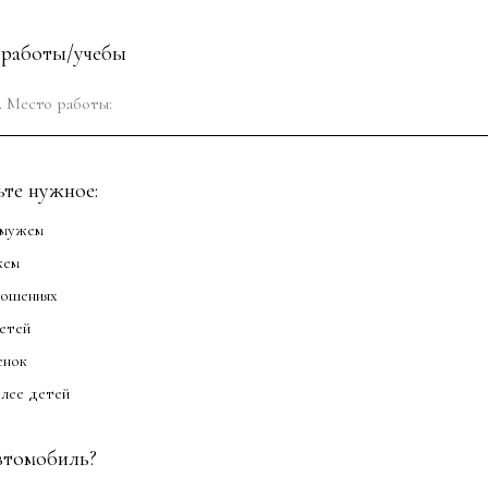
 работы/учебы
те нужное:
амужем
жем
ношениях
етей
енок
олее детей
втомобиль?