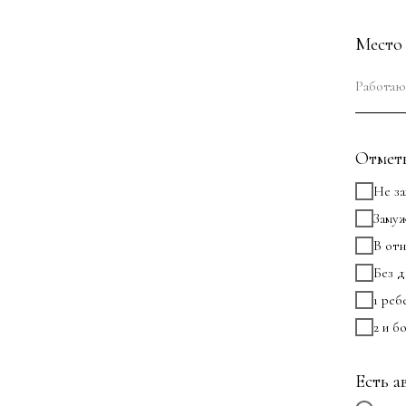
Место
Отметь
Не з
Заму
В от
Без д
1 реб
2 и б
Есть а