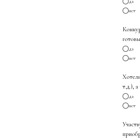
да
нет
Конкур
готовы
да
нет
Хотели
т.д.),
да
нет
Участв
приобр